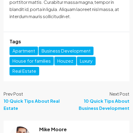
porttitor mattis. Curabitur massa magna, tempor in
blandit id, porta in ligula. Aliquam laoreet nisl massa, at
interdum mauris sollicitudin et.
Tags
Apartment
Business Development
House for families
Houzez
Luxury
Real Estate
Prev Post
Next Post
10 Quick Tips About Real
10 Quick Tips About
Estate
Business Development
Mike Moore