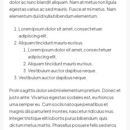
dolor ac nunc blandit aliquam. Nam at metus non ligula
egestas varius ac sed mauris. Fusce at mi metus. Nam
elementum dui id nulla bibendum elementum.
Lorem ipsum dolor sit amet, consectetuer
adipiscing elit.
Aliquam tincidunt mauris eu risus.
Lorem ipsum dolor sit amet, consectetuer
adipiscing elit.
Aliquam tincidunt mauris eu risus.
Vestibulum auctor dapibus neque.
Vestibulum auctor dapibus neque.
Proin sagittis dolor sed mi elementum pretium. Donec et
justo ante. Vivamus egestas sodales est, eu rhoncus
urna semper eu. Cum sociis natoque penatibus et
magnis dis parturient montes, nascetur ridiculus mus.
Integer tristique elit lobortis purus bibendum, quis
dictum metus mattis. Phasellus posuere felis sed eros