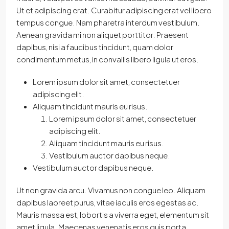
Ut et adipiscing erat. Curabitur adipiscing erat vel libero
tempus congue. Nam pharetra interdum vestibulum.
Aenean gravida mi non aliquet porttitor. Praesent
dapibus, nisi a faucibus tincidunt, quam dolor
condimentum metus, in convallis libero ligula ut eros.
Lorem ipsum dolor sit amet, consectetuer
adipiscing elit.
Aliquam tincidunt mauris eu risus.
Lorem ipsum dolor sit amet, consectetuer
adipiscing elit.
Aliquam tincidunt mauris eu risus.
Vestibulum auctor dapibus neque.
Vestibulum auctor dapibus neque.
Ut non gravida arcu. Vivamus non congue leo. Aliquam
dapibus laoreet purus, vitae iaculis eros egestas ac.
Mauris massa est, lobortis a viverra eget, elementum sit
amet ligula. Maecenas venenatis eros quis porta