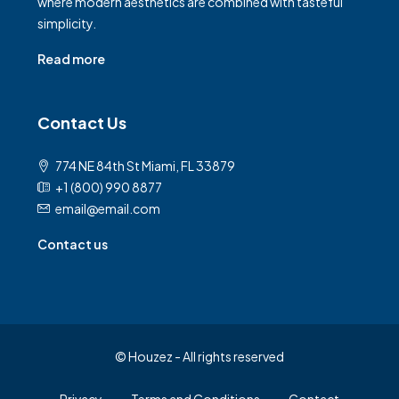
where modern aesthetics are combined with tasteful
simplicity.
Read more
Contact Us
774 NE 84th St Miami, FL 33879
+1 (800) 990 8877
email@email.com
Contact us
© Houzez - All rights reserved
Privacy
Terms and Conditions
Contact