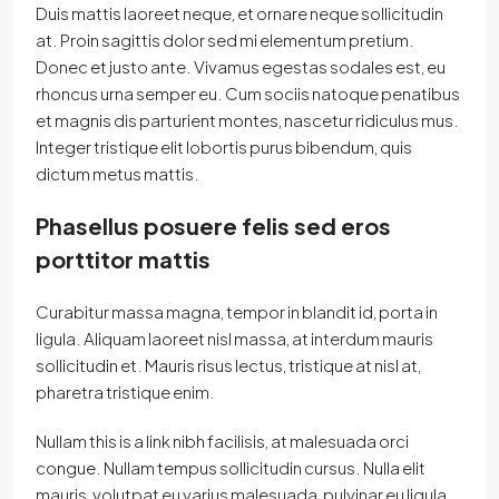
Duis mattis laoreet neque, et ornare neque sollicitudin
at. Proin sagittis dolor sed mi elementum pretium.
Donec et justo ante. Vivamus egestas sodales est, eu
rhoncus urna semper eu. Cum sociis natoque penatibus
et magnis dis parturient montes, nascetur ridiculus mus.
Integer tristique elit lobortis purus bibendum, quis
dictum metus mattis.
Phasellus posuere felis sed eros
porttitor mattis
Curabitur massa magna, tempor in blandit id, porta in
ligula. Aliquam laoreet nisl massa, at interdum mauris
sollicitudin et. Mauris risus lectus, tristique at nisl at,
pharetra tristique enim.
Nullam this is a link nibh facilisis, at malesuada orci
congue. Nullam tempus sollicitudin cursus. Nulla elit
mauris, volutpat eu varius malesuada, pulvinar eu ligula.