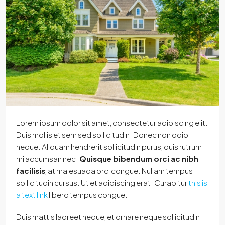
Lorem ipsum dolor sit amet, consectetur adipiscing elit.
Duis mollis et sem sed sollicitudin. Donec non odio
neque. Aliquam hendrerit sollicitudin purus, quis rutrum
mi accumsan nec.
Quisque bibendum orci ac nibh
facilisis
, at malesuada orci congue. Nullam tempus
sollicitudin cursus. Ut et adipiscing erat. Curabitur
this is
a text link
libero tempus congue.
Duis mattis laoreet neque, et ornare neque sollicitudin