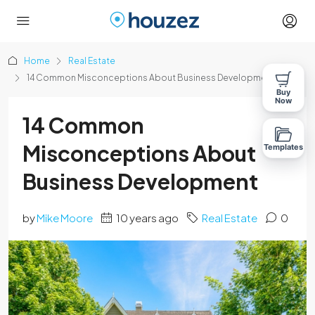
Home
Real Estate
14 Common Misconceptions About Business Development
Buy
Now
14 Common
Misconceptions About
Templates
Business Development
by
Mike Moore
10 years ago
Real Estate
0