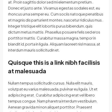
at. Proin sagittis dolor sed mi elementum pretium.
Donec et justo ante. Vivamus egestas sodales est, eu
rhoncus urna semper eu. Cum sociis natoque penatibus
et magnis dis parturient montes, nascetur ridiculus mus.
Integer tristique elit lobortis purus bibendum, quis
dictum metus mattis. Phasellus posuere felis sed eros
porttitor mattis. Curabitur massa magna, tempor in
blandit id, porta in ligula. Aliquam laoreet nisl massa, at
interdum mauris sollicitudin et.
Quisque this is a link nibh facilisis
at malesuada
Nullam tempus sollicitudin cursus. Nulla elit mauris,
volutpat eu varius malesuada, pulvinar eu ligula. Ut et
adipiscing erat. Curabitur adipiscing erat vel libero
tempus congue. Nam pharetra interdum vestibulum.
Aenean gravida mi non aliquet porttitor. Praesent