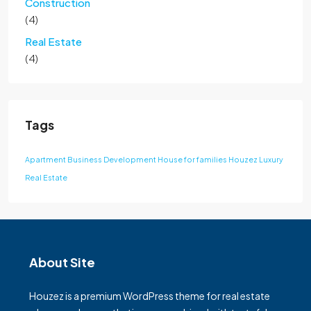
Construction
(4)
Real Estate
(4)
Tags
Apartment
Business Development
House for families
Houzez
Luxury
Real Estate
About Site
Houzez is a premium WordPress theme for real estate