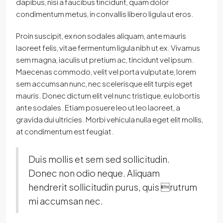
dapibus, nisi a faucibus tincidunt, quam dolor
condimentum metus, in convallis libero ligula ut eros.
Proin suscipit, ex non sodales aliquam, ante mauris
laoreet felis, vitae fermentum ligula nibh ut ex. Vivamus
sem magna, iaculis ut pretium ac, tincidunt vel ipsum.
Maecenas commodo, velit vel porta vulputate, lorem
sem accumsan nunc, nec scelerisque elit turpis eget
mauris. Donec dictum elit vel nunc tristique, eu lobortis
ante sodales. Etiam posuere leo ut leo laoreet, a
gravida dui ultricies. Morbi vehicula nulla eget elit mollis,
at condimentum est feugiat.
Duis mollis et sem sed sollicitudin.
Donec non odio neque. Aliquam
hendrerit sollicitudin purus, quis rutrum
mi accumsan nec.